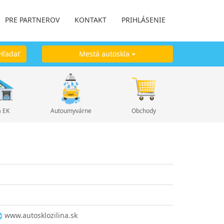
PRE PARTNEROV
KONTAKT
PRIHLÁSENIE
ľadať
Mestá autoskla
a EK
Autoumyvárne
Obchody
www.autosklozilina.sk