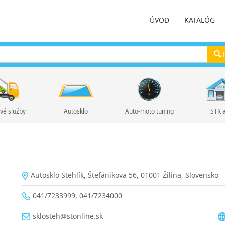
ÚVOD
KATALÓG
H
vé služby
Autosklo
Auto-moto tuning
STK 
Autosklo Stehlík, Štefánikova 56, 01001 Žilina, Slovensko
041/7233999, 041/7234000
sklosteh@stonline.sk