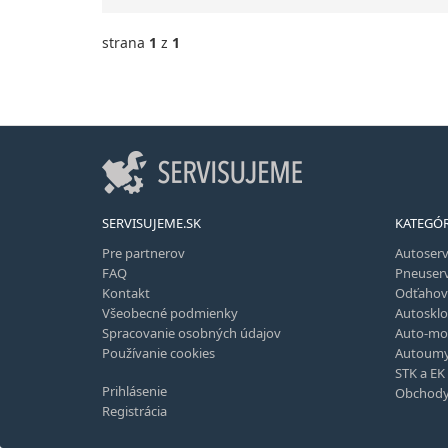
strana
1
z
1
SERVISUJEME.SK
KATEGÓR
Pre partnerov
Autoserv
FAQ
Pneuserv
Kontakt
Odťahov
Všeobecné podmienky
Autosklo
Spracovanie osobných údajov
Auto-mo
Používanie cookies
Autoumy
STK a EK
Prihlásenie
Obchod
Registrácia