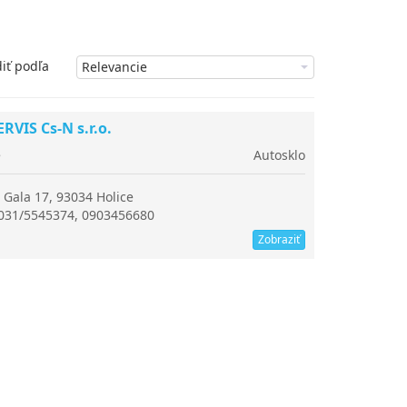
iť podľa
VIS Cs-N s.r.o.
e
Autosklo
 Gala 17, 93034 Holice
 031/5545374, 0903456680
Zobraziť