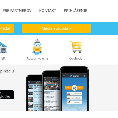
PRE PARTNEROV
KONTAKT
PRIHLÁSENIE
ľadať
Mestá autoskla
a EK
Autoumyvárne
Obchody
plikáciu