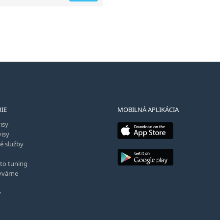
IE
MOBILNÁ APLIKÁCIA
isy
isy
é služby
to tuning
várne
y