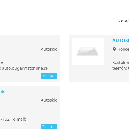
Zorad
AUTOSER
Autosklo
Holic
ce
Kostolná
l: auto.bugar@stonline.sk
telefón:
Zobraziť
ník
Autosklo
07192, e-mail:
Zobraziť