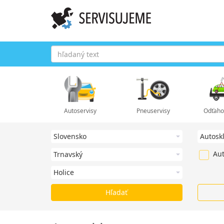
Autoservisy
Pneuservisy
Odťaho
Aut