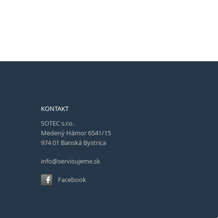
KONTAKT
SOTEC s.r.o.
Medený Hámor 6541/15
974 01 Banská Bystrica
info@servisujeme.sk
Facebook