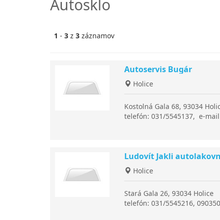
Autosklo
1
-
3
z
3
záznamov
Autoservis Bugár
Holice
Kostolná Gala 68, 93034 Holi
telefón: 031/5545137, e-mai
Ludovít Jakli autolakov
Holice
Stará Gala 26, 93034 Holice
telefón: 031/5545216, 09035
autojakli@post.sk