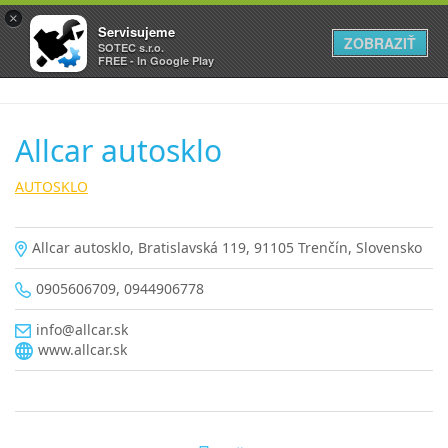
×
Servisujeme
ZOBRAZIŤ
SOTEC s.r.o.
FREE - In Google Play
Allcar autosklo
AUTOSKLO
Allcar autosklo, Bratislavská 119, 91105 Trenčín, Slovensko
0905606709, 0944906778
info@allcar.sk
www.allcar.sk