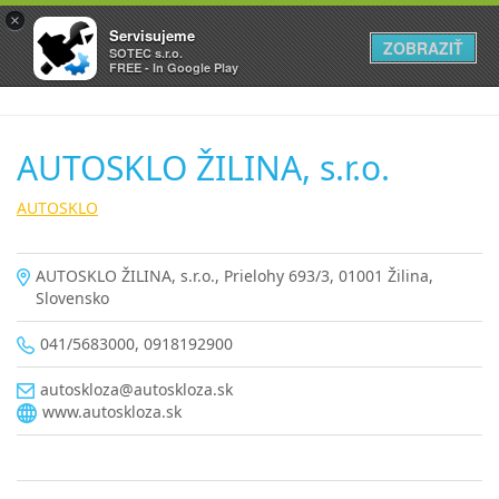
×
Servisujeme
ZOBRAZIŤ
SOTEC s.r.o.
FREE - In Google Play
AUTOSKLO ŽILINA, s.r.o.
AUTOSKLO
AUTOSKLO ŽILINA, s.r.o., Prielohy 693/3, 01001 Žilina,
Slovensko
041/5683000, 0918192900
autoskloza@autoskloza.sk
www.autoskloza.sk