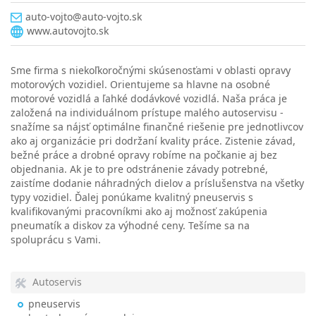
auto-vojto@auto-vojto.sk
www.autovojto.sk
Sme firma s niekoľkoročnými skúsenosťami v oblasti opravy
motorových vozidiel. Orientujeme sa hlavne na osobné
motorové vozidlá a ľahké dodávkové vozidlá. Naša práca je
založená na individuálnom prístupe malého autoservisu -
snažíme sa nájsť optimálne finančné riešenie pre jednotlivcov
ako aj organizácie pri dodržaní kvality práce. Zistenie závad,
bežné práce a drobné opravy robíme na počkanie aj bez
objednania. Ak je to pre odstránenie závady potrebné,
zaistíme dodanie náhradných dielov a príslušenstva na všetky
typy vozidiel. Ďalej ponúkame kvalitný pneuservis s
kvalifikovanými pracovníkmi ako aj možnosť zakúpenia
pneumatík a diskov za výhodné ceny. Tešíme sa na
spoluprácu s Vami.
Autoservis
pneuservis