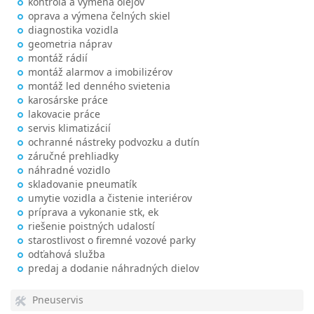
kontrola a výmena olejov
oprava a výmena čelných skiel
diagnostika vozidla
geometria náprav
montáž rádií
montáž alarmov a imobilizérov
montáž led denného svietenia
karosárske práce
lakovacie práce
servis klimatizácií
ochranné nástreky podvozku a dutín
záručné prehliadky
náhradné vozidlo
skladovanie pneumatík
umytie vozidla a čistenie interiérov
príprava a vykonanie stk, ek
riešenie poistných udalostí
starostlivost o firemné vozové parky
odťahová služba
predaj a dodanie náhradných dielov
Pneuservis