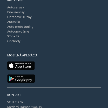
Autoservisy
Pneuservisy
Odťahové služby
Autosklo
Auto-moto tuning
Autoumyvárne
STK a EK
Obchody
MOBILNÁ APLIKÁCIA
KONTAKT
SOTEC s.r.o.
Medený Hámor 6541/15