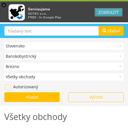
×
Servisujeme
ZOBRAZIŤ
SOTEC s.r.o.
FREE - In Google Play
Hľadať
Autorizovaný
Všetky obchody