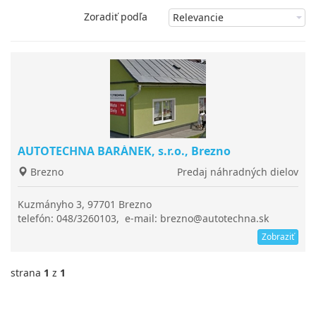
Zoradiť podľa
AUTOTECHNA BARÁNEK, s.r.o., Brezno
Brezno
Predaj náhradných dielov
Kuzmányho 3, 97701 Brezno
telefón: 048/3260103, e-mail: brezno@autotechna.sk
Zobraziť
strana
1
z
1