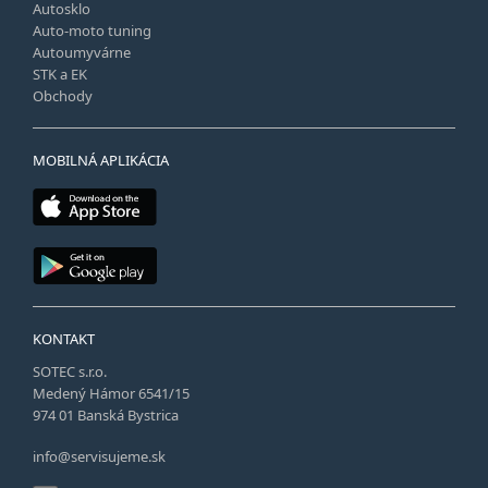
Autosklo
Auto-moto tuning
Autoumyvárne
STK a EK
Obchody
MOBILNÁ APLIKÁCIA
KONTAKT
SOTEC s.r.o.
Medený Hámor 6541/15
974 01 Banská Bystrica
info@servisujeme.sk