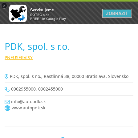
×
Servisujeme
ZOBRAZIŤ
SOTEC s.r.o.
FREE - In Google Play
PDK, spol. s r.o.
PNEUSERVISY
PDK, spol. s r.o., Rastlinná 38, 00000 Bratislava, Slovensko
0902955000, 0902455000
info@autopdk.sk
www.autopdk.sk