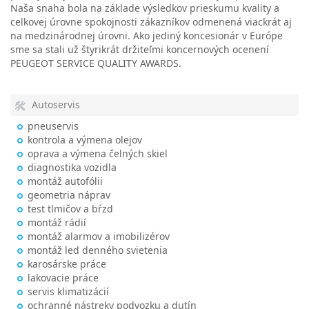
Naša snaha bola na základe výsledkov prieskumu kvality a
celkovej úrovne spokojnosti zákazníkov odmenená viackrát aj
na medzinárodnej úrovni. Ako jediný koncesionár v Európe
sme sa stali už štyrikrát držiteľmi koncernových ocenení
PEUGEOT SERVICE QUALITY AWARDS.
Autoservis
pneuservis
kontrola a výmena olejov
oprava a výmena čelných skiel
diagnostika vozidla
montáž autofólii
geometria náprav
test tlmičov a bŕzd
montáž rádií
montáž alarmov a imobilizérov
montáž led denného svietenia
karosárske práce
lakovacie práce
servis klimatizácií
ochranné nástreky podvozku a dutín