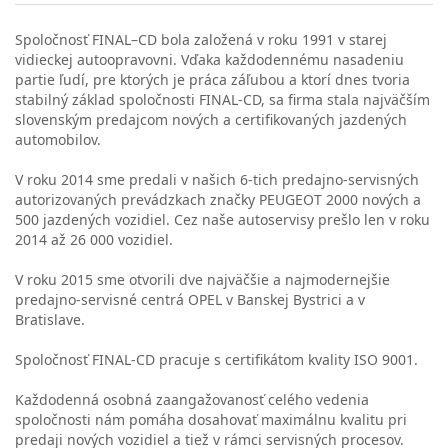
Spoločnosť FINAL–CD bola založená v roku 1991 v starej
vidieckej autoopravovni. Vďaka každodennému nasadeniu
partie ľudí, pre ktorých je práca záľubou a ktorí dnes tvoria
stabilný základ spoločnosti FINAL-CD, sa firma stala najväčším
slovenským predajcom nových a certifikovaných jazdených
automobilov.
V roku 2014 sme predali v našich 6-tich predajno-servisných
autorizovaných prevádzkach značky PEUGEOT 2000 nových a
500 jazdených vozidiel. Cez naše autoservisy prešlo len v roku
2014 až 26 000 vozidiel.
V roku 2015 sme otvorili dve najväčšie a najmodernejšie
predajno-servisné centrá OPEL v Banskej Bystrici a v
Bratislave.
Spoločnosť FINAL-CD pracuje s certifikátom kvality ISO 9001.
Každodenná osobná zaangažovanosť celého vedenia
spoločnosti nám pomáha dosahovať maximálnu kvalitu pri
predaji nových vozidiel a tiež v rámci servisných procesov.