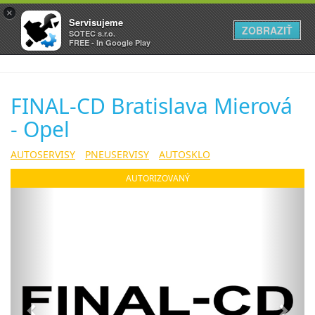
×
Servisujeme
ZOBRAZIŤ
SOTEC s.r.o.
FREE - In Google Play
FINAL-CD Bratislava Mierová
- Opel
AUTOSERVISY
PNEUSERVISY
AUTOSKLO
AUTORIZOVANÝ
Previous
Next