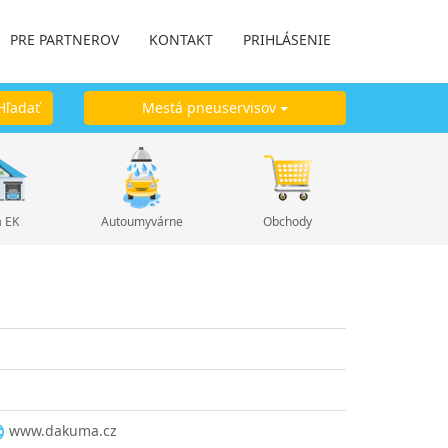
PRE PARTNEROV
KONTAKT
PRIHLÁSENIE
ľadať
Mestá pneuservisov
a EK
Autoumyvárne
Obchody
www.dakuma.cz