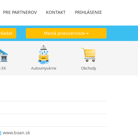
PRE PARTNEROV
KONTAKT
PRIHLÁSENIE
ľadať
Mestá pneuservisov
a EK
Autoumyvárne
Obchody
www.boan.sk