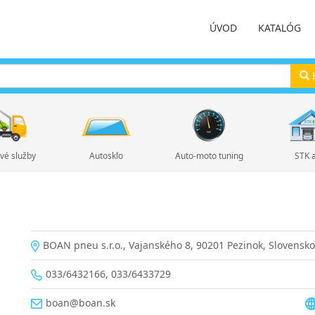
ÚVOD
KATALÓG
H
vé služby
Autosklo
Auto-moto tuning
STK 
BOAN pneu s.r.o., Vajanského 8, 90201 Pezinok, Slovensko
033/6432166, 033/6433729
boan@boan.sk