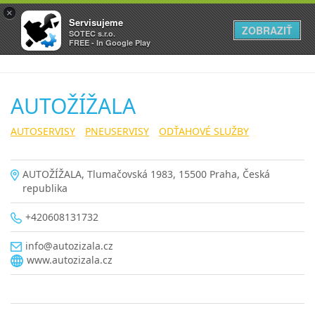
×
Servisujeme
ZOBRAZIŤ
SOTEC s.r.o.
FREE - In Google Play
AUTOŽÍŽALA
AUTOSERVISY
PNEUSERVISY
ODŤAHOVÉ SLUŽBY
AUTOŽÍŽALA, Tlumačovská 1983, 15500 Praha, Česká
republika
+420608131732
info@autozizala.cz
www.autozizala.cz