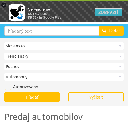
×
Servisujeme
ZOBRAZIŤ
SOTEC s.r.o.
FREE - In Google Play
Hľadať
Autorizovaný
Predaj automobilov