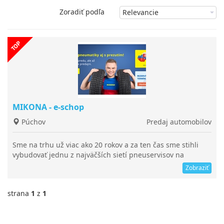
Zoradiť podľa
MIKONA - e-schop
Púchov
Predaj automobilov
Sme na trhu už viac ako 20 rokov a za ten čas sme stihli
vybudovať jednu z najväčších sietí pneuservisov na
Slovensku. Sme vždy blízko – ak nie priamo vo vašom
Zobraziť
meste, tak celkom určite hneď vedľa. V súčasnosti máme až
27 vlastných pobočiek a ďalších 16 partnerských. Spolu
strana
1
z
1
teda 43 miest, kde sa postaráme o vaše auto.