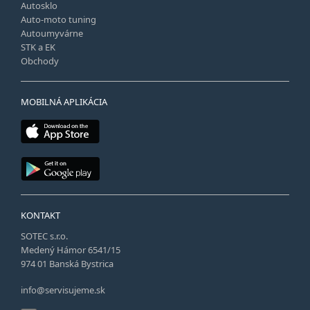
Autosklo
Auto-moto tuning
Autoumyvárne
STK a EK
Obchody
MOBILNÁ APLIKÁCIA
KONTAKT
SOTEC s.r.o.
Medený Hámor 6541/15
974 01 Banská Bystrica
info@servisujeme.sk