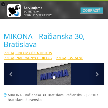
×
Servisujeme
ZOBRAZIŤ
SOTEC s.r.o.
FREE - In Google Play
MIKONA - Račianska 30,
Bratislava
PREDAJ PNEUMATÍK A DISKOV
PREDAJ NÁHRADNÝCH DIELOV
PREDAJ OSTATNÉ
Previous
Next
MIKONA - Račianska 30, Bratislava, Račianska 30, 83103
Bratislava, Slovensko