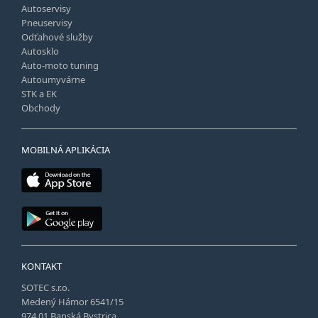
Autoservisy
Pneuservisy
Odťahové služby
Autosklo
Auto-moto tuning
Autoumyvárne
STK a EK
Obchody
MOBILNÁ APLIKÁCIA
KONTAKT
SOTEC s.r.o.
Medený Hámor 6541/15
974 01 Banská Bystrica