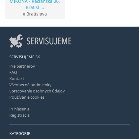
MIKONA - Račianska 30,
Bratisl ...
Bratislava
SERVISUJEME.SK
Pre partnerov
FAQ
Kontakt
Všeobecné podmienky
Spracovanie osobných údajov
Používanie cookies
Prihlásenie
Registrácia
KATEGÓRIE