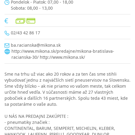
Pondelok - Piatok: 07,00 - 18,00
Sobota: 08,00 - 13,00
02/43 42 86 17
ba.racianska@mikona.sk
http://www.mikona.sk/predajne/mikona-bratislava-
racianska-30/
http://www.mikona.sk/
Sme na trhu už viac ako 20 rokov a za ten čas sme stihli
vybudovať jednu z najväčších sietí pneuservisov na Slovensku.
Sme vždy blízko – ak nie priamo vo vašom meste, tak celkom
určite hneď vedľa. V súčasnosti máme až 27 vlastných
pobočiek a ďalších 16 partnerských. Spolu teda 43 miest, kde
sa postaráme o vaše auto.
U NÁS NA PREDAJNI ZAKÚPITE :
- pneumatiky značiek :
CONTINENTAL, BARUM, SEMPERIT, MICHELIN, KLEBER,
HANKOOK, LAUFENN, PIRELLI, GOODYEAR, DUNLOP,