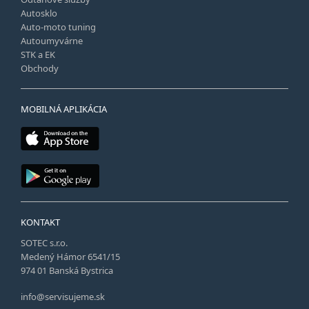
Autosklo
Auto-moto tuning
Autoumyvárne
STK a EK
Obchody
MOBILNÁ APLIKÁCIA
KONTAKT
SOTEC s.r.o.
Medený Hámor 6541/15
974 01 Banská Bystrica
info@servisujeme.sk