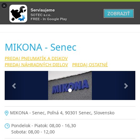
×
Servisujeme
ZOBRAZIŤ
SOTEC s.r.o.
FREE - In Google Play
MIKONA - Senec
PREDAJ PNEUMATÍK A DISKOV
PREDAJ NÁHRADNÝCH DIELOV
PREDAJ OSTATNÉ
Previous
Next
MIKONA - Senec, Poľná 4, 90301 Senec, Slovensko
Pondelok - Piatok: 08,00 - 16,30
Sobota: 08,00 - 12,00