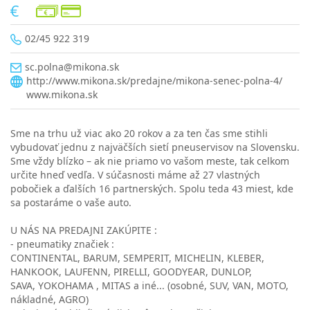
02/45 922 319
sc.polna@mikona.sk
http://www.mikona.sk/predajne/mikona-senec-polna-4/
www.mikona.sk
Sme na trhu už viac ako 20 rokov a za ten čas sme stihli
vybudovať jednu z najväčších sietí pneuservisov na Slovensku.
Sme vždy blízko – ak nie priamo vo vašom meste, tak celkom
určite hneď vedľa. V súčasnosti máme až 27 vlastných
pobočiek a ďalších 16 partnerských. Spolu teda 43 miest, kde
sa postaráme o vaše auto.
U NÁS NA PREDAJNI ZAKÚPITE :
- pneumatiky značiek :
CONTINENTAL, BARUM, SEMPERIT, MICHELIN, KLEBER,
HANKOOK, LAUFENN, PIRELLI, GOODYEAR, DUNLOP,
SAVA, YOKOHAMA , MITAS a iné... (osobné, SUV, VAN, MOTO,
nákladné, AGRO)