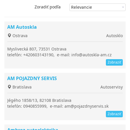
Zoradiť podľa
AM Autoskla
Ostrava
Autosklo
Myslivecká 807, 73531 Ostrava
telefón: +420603143190, e-mail: info@autoskla-am.cz
Zobraziť
AM POJAZDNÝ SERVIS
Bratislava
Autoservisy
Jégého 1858/13, 82108 Bratislava
telefón: 0940855999, e-mail: am@pojazdnyservis.sk
Zobraziť
Ambroz autoelektrika