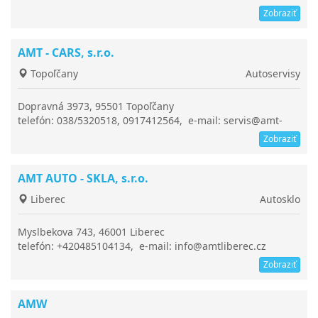
Zobraziť
AMT - CARS, s.r.o.
Topoľčany
Autoservisy
Dopravná 3973, 95501 Topoľčany
telefón: 038/5320518, 0917412564, e-mail: servis@amt-
cars.sk
Zobraziť
AMT AUTO - SKLA, s.r.o.
Liberec
Autosklo
Myslbekova 743, 46001 Liberec
telefón: +420485104134, e-mail: info@amtliberec.cz
Zobraziť
AMW