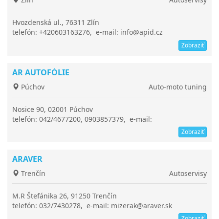
Hvozdenská ul., 76311 Zlín
telefón: +420603163276, e-mail: info@apid.cz
Zobraziť
AR AUTOFÓLIE
Púchov
Auto-moto tuning
Nosice 90, 02001 Púchov
telefón: 042/4677200, 0903857379, e-mail:
ar.autofolie@mail.t-com.sk
Zobraziť
ARAVER
Trenčín
Autoservisy
M.R Štefánika 26, 91250 Trenčín
telefón: 032/7430278, e-mail: mizerak@araver.sk
Zobraziť