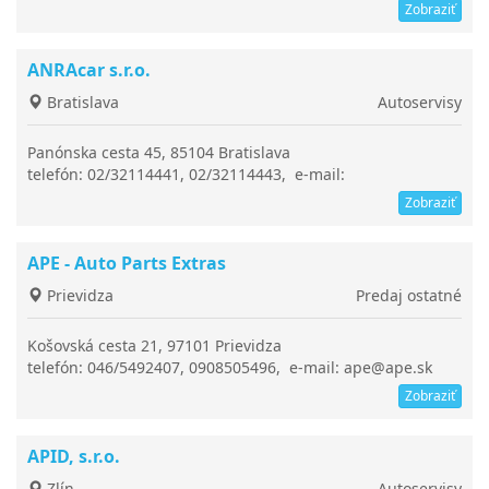
servis@petrila.sk
Zobraziť
ANRAcar s.r.o.
Bratislava
Autoservisy
Panónska cesta 45, 85104 Bratislava
telefón: 02/32114441, 02/32114443, e-mail:
servis@anracar.sk
Zobraziť
APE - Auto Parts Extras
Prievidza
Predaj ostatné
Košovská cesta 21, 97101 Prievidza
telefón: 046/5492407, 0908505496, e-mail: ape@ape.sk
Zobraziť
APID, s.r.o.
Zlín
Autoservisy