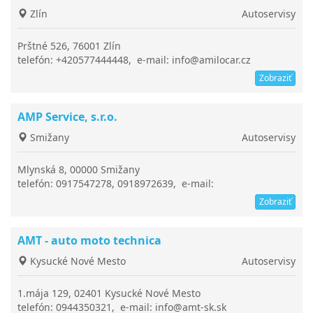
Zlín
Autoservisy
Prštné 526, 76001 Zlín
telefón: +420577444448, e-mail: info@amilocar.cz
Zobraziť
AMP Service, s.r.o.
Smižany
Autoservisy
Mlynská 8, 00000 Smižany
telefón: 0917547278, 0918972639, e-mail:
vargova@ampservice.sk
Zobraziť
AMT - auto moto technica
Kysucké Nové Mesto
Autoservisy
1.mája 129, 02401 Kysucké Nové Mesto
telefón: 0944350321, e-mail: info@amt-sk.sk