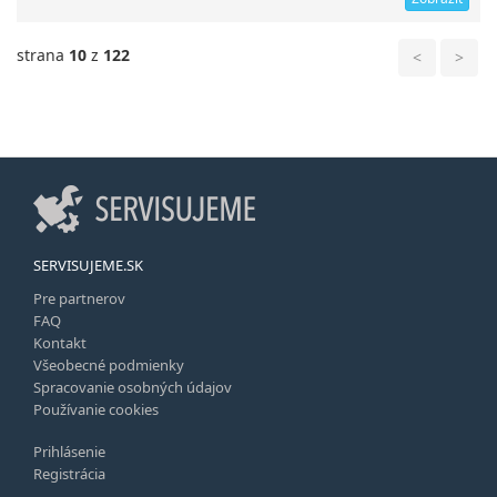
strana
10
z
122
<
>
SERVISUJEME.SK
Pre partnerov
FAQ
Kontakt
Všeobecné podmienky
Spracovanie osobných údajov
Používanie cookies
Prihlásenie
Registrácia