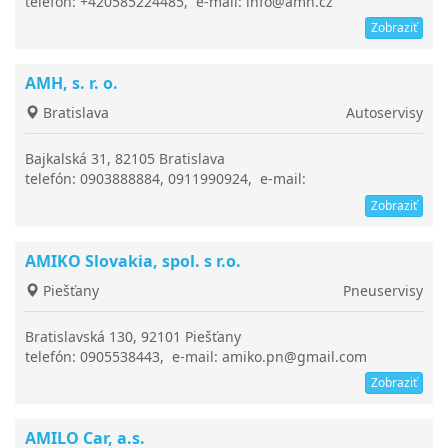
telefón: +420585224485, e-mail: info@amh.cz
Zobraziť
AMH, s. r. o.
Bratislava
Autoservisy
Bajkalská 31, 82105 Bratislava
telefón: 0903888884, 0911990924, e-mail:
autoservis@amh.sk
Zobraziť
AMIKO Slovakia, spol. s r.o.
Piešťany
Pneuservisy
Bratislavská 130, 92101 Piešťany
telefón: 0905538443, e-mail: amiko.pn@gmail.com
Zobraziť
AMILO Car, a.s.