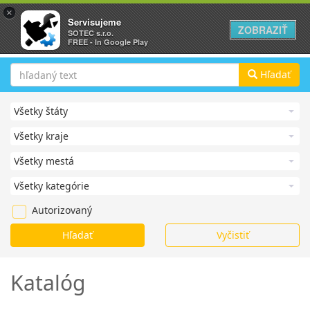
×
Servisujeme
ZOBRAZIŤ
SOTEC s.r.o.
FREE - In Google Play
Hľadať
Autorizovaný
Katalóg