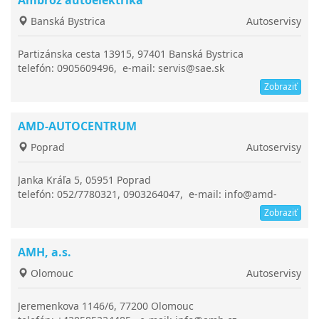
Banská Bystrica
Autoservisy
Partizánska cesta 13915, 97401 Banská Bystrica
telefón: 0905609496, e-mail: servis@sae.sk
Zobraziť
AMD-AUTOCENTRUM
Poprad
Autoservisy
Janka Kráľa 5, 05951 Poprad
telefón: 052/7780321, 0903264047, e-mail: info@amd-
autocentrum.com
Zobraziť
AMH, a.s.
Olomouc
Autoservisy
Jeremenkova 1146/6, 77200 Olomouc