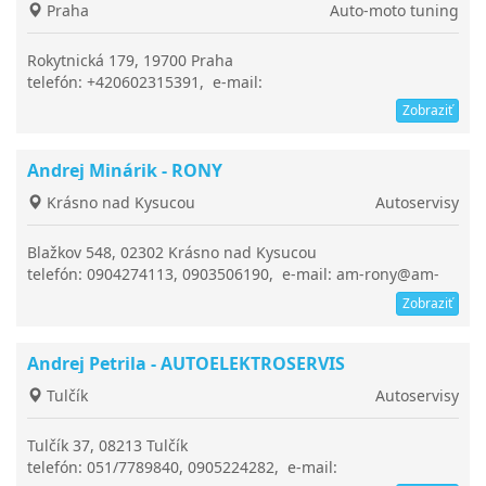
Praha
Auto-moto tuning
Rokytnická 179, 19700 Praha
telefón: +420602315391, e-mail:
infos@automotowizard.com
Zobraziť
Andrej Minárik - RONY
Krásno nad Kysucou
Autoservisy
Blažkov 548, 02302 Krásno nad Kysucou
telefón: 0904274113, 0903506190, e-mail: am-rony@am-
rony.sk
Zobraziť
Andrej Petrila - AUTOELEKTROSERVIS
Tulčík
Autoservisy
Tulčík 37, 08213 Tulčík
telefón: 051/7789840, 0905224282, e-mail: