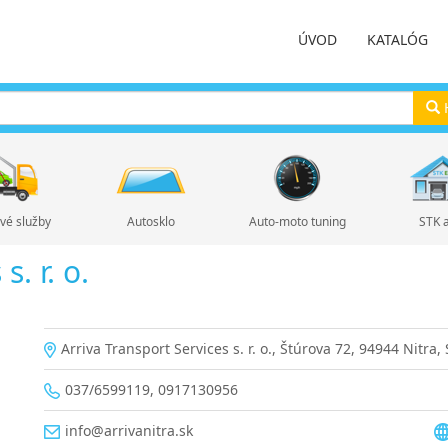
ÚVOD
KATALÓG
H
vé služby
Autosklo
Auto-moto tuning
STK 
. r. o.
Arriva Transport Services s. r. o., Štúrova 72, 94944 Nitra,
037/6599119, 0917130956
info@arrivanitra.sk