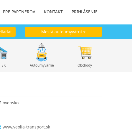
PRE PARTNEROV
KONTAKT
PRIHLÁSENIE
ľadať
Mestá autoumyvární
a EK
Autoumyvárne
Obchody
 Slovensko
www.veolia-transport.sk