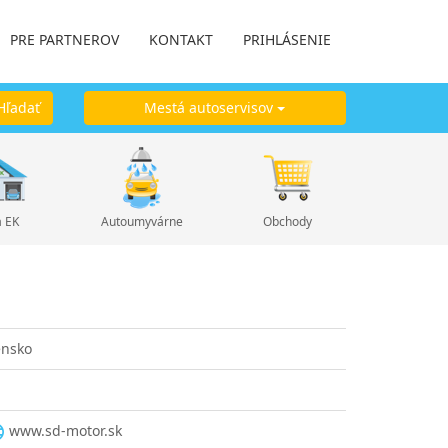
PRE PARTNEROV
KONTAKT
PRIHLÁSENIE
ľadať
Mestá autoservisov
a EK
Autoumyvárne
Obchody
ensko
www.sd-motor.sk