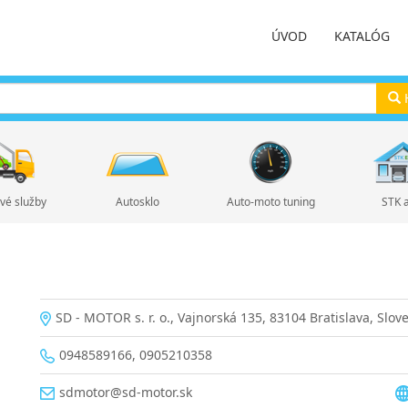
ÚVOD
KATALÓG
H
vé služby
Autosklo
Auto-moto tuning
STK 
SD - MOTOR s. r. o., Vajnorská 135, 83104 Bratislava, Slov
0948589166, 0905210358
sdmotor@sd-motor.sk