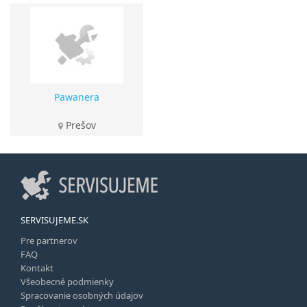
Pawanera
Prešov
SERVISUJEME.SK
Pre partnerov
FAQ
Kontakt
Všeobecné podmienky
Spracovanie osobných údajov