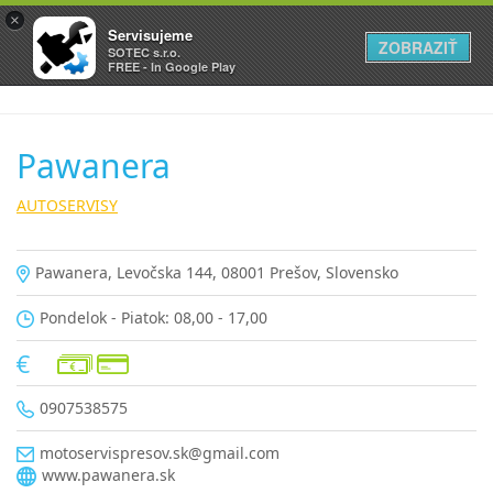
×
Servisujeme
ZOBRAZIŤ
SOTEC s.r.o.
FREE - In Google Play
Pawanera
AUTOSERVISY
Pawanera, Levočska 144, 08001 Prešov, Slovensko
Pondelok - Piatok: 08,00 - 17,00
0907538575
motoservispresov.sk@gmail.com
www.pawanera.sk