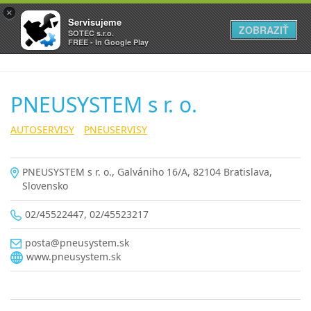
×
Servisujeme
ZOBRAZIŤ
SOTEC s.r.o.
FREE - In Google Play
PNEUSYSTEM s r. o.
AUTOSERVISY
PNEUSERVISY
PNEUSYSTEM s r. o., Galvániho 16/A, 82104 Bratislava,
Slovensko
02/45522447, 02/45523217
posta@pneusystem.sk
www.pneusystem.sk