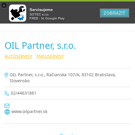
×
Servisujeme
ZOBRAZIŤ
SOTEC s.r.o.
FREE - In Google Play
OIL Partner, s.r.o.
AUTOSERVISY
PNEUSERVISY
OIL Partner, s.r.o., Račianska 107/A, 83102 Bratislava,
Slovensko
02/44631861
www.oilpartner.sk