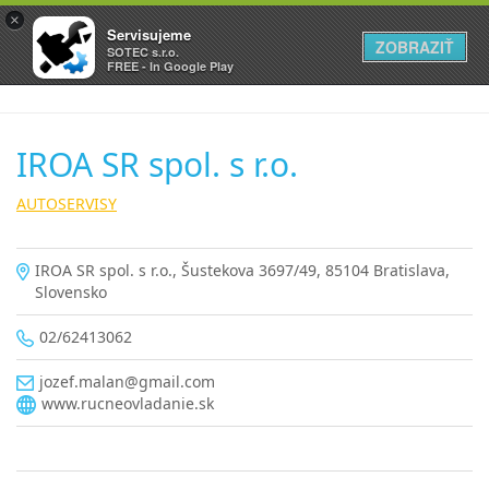
×
Servisujeme
ZOBRAZIŤ
SOTEC s.r.o.
FREE - In Google Play
IROA SR spol. s r.o.
AUTOSERVISY
IROA SR spol. s r.o., Šustekova 3697/49, 85104 Bratislava,
Slovensko
02/62413062
jozef.malan@gmail.com
www.rucneovladanie.sk