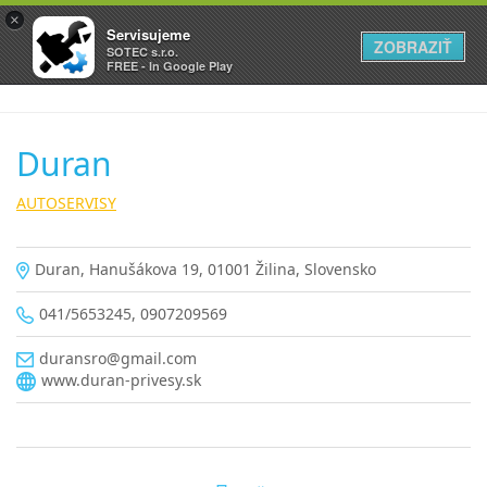
×
Servisujeme
ZOBRAZIŤ
SOTEC s.r.o.
FREE - In Google Play
Duran
AUTOSERVISY
Duran, Hanušákova 19, 01001 Žilina, Slovensko
041/5653245, 0907209569
duransro@gmail.com
www.duran-privesy.sk