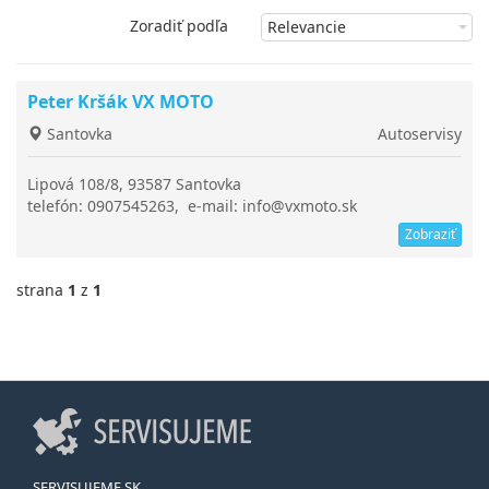
Zoradiť podľa
Peter Kršák VX MOTO
Santovka
Autoservisy
Lipová 108/8, 93587 Santovka
telefón: 0907545263, e-mail: info@vxmoto.sk
Zobraziť
strana
1
z
1
SERVISUJEME.SK