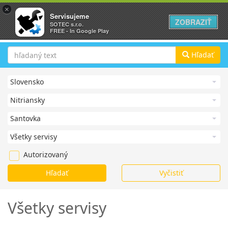
×
Servisujeme
ZOBRAZIŤ
SOTEC s.r.o.
FREE - In Google Play
Hľadať
Autorizovaný
Všetky servisy