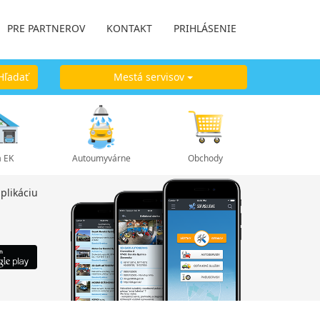
PRE PARTNEROV
KONTAKT
PRIHLÁSENIE
ľadať
Mestá servisov
a EK
Autoumyvárne
Obchody
plikáciu