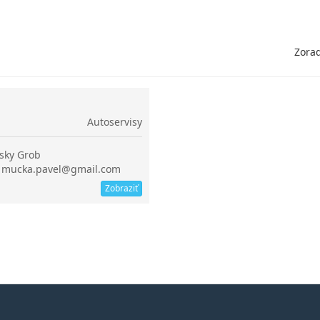
Zorad
Autoservisy
sky Grob
l: mucka.pavel@gmail.com
Zobraziť