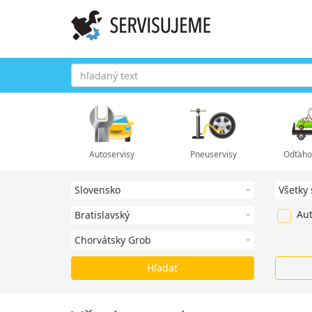
Autoservisy
Pneuservisy
Odťaho
Aut