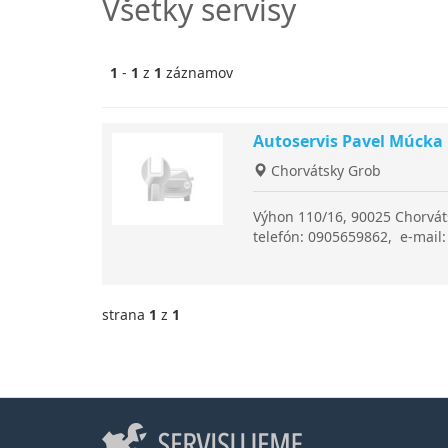
Všetky servisy
1
-
1
z
1
záznamov
Autoservis Pavel Múcka
Chorvátsky Grob
Výhon 110/16, 90025 Chorvát
telefón: 0905659862, e-mai
strana
1
z
1