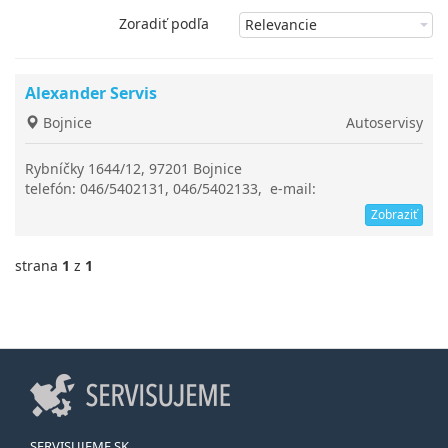
Zoradiť podľa
Alexander Servis
Bojnice
Autoservisy
Rybníčky 1644/12, 97201 Bojnice
telefón: 046/5402131, 046/5402133, e-mail:
alexanderservis@alexanderservis.sk
Zobraziť
strana
1
z
1
SERVISUJEME.SK