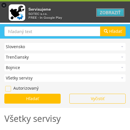
×
Servisujeme
ZOBRAZIŤ
SOTEC s.r.o.
FREE - In Google Play
Hľadať
Autorizovaný
Všetky servisy